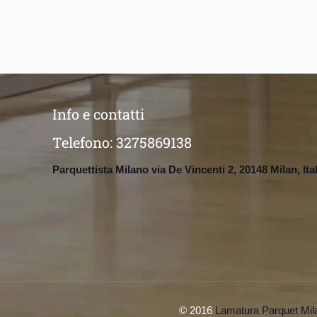
Info e contatti
Telefono:
3275869138
Parquettista Milano via De Vincenti 2, 20148 Milan, Ita
© 2016
Lamatura Parquet Mil