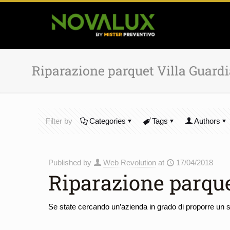
Riparazione parquet Villa Guardi
Filter by
Categories
Tags
Authors
Published by
Web Revolution
at
17/04/2018
Riparazione parque
Se state cercando un’azienda in grado di proporre un se