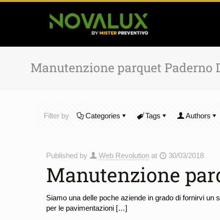
Manutenzione parquet Paderno
Filter by
Categories
Tags
Authors
Published by
Web Revolution
at
30/03/2018
Manutenzione par
Siamo una delle poche aziende in grado di fornirvi un
per le pavimentazioni
[…]