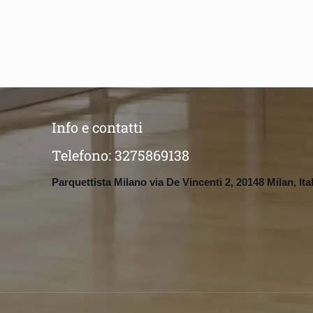
Info e contatti
Telefono:
3275869138
Parquettista Milano via De Vincenti 2, 20148 Milan, Ita