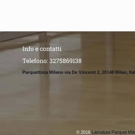
Info e contatti
Telefono:
3275869138
Parquettista Milano via De Vincenti 2, 20148 Milan, Ita
© 2016
Lamatura Parquet Mil