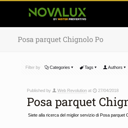
Posa parquet Chignolo Po
Filter by
Categories
Tags
Authors
Published by
Web Revolution
at
27/04/2018
Posa parquet Chig
Siete alla ricerca del miglior servizio di Posa parquet