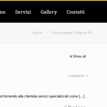
me
Servizi
Gallery
Contatti
Home
Posa parquet Chignolo Po
Show all
Categories
 fornendo alla clientela servizi specializzati come
[…]