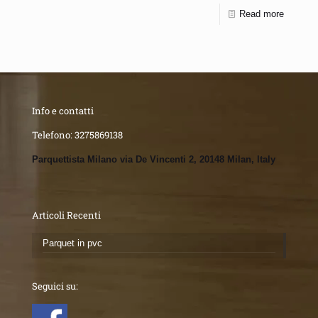
Read more
Info e contatti
Telefono:
3275869138
Parquettista Milano via De Vincenti 2, 20148 Milan, Italy
Articoli Recenti
Parquet in pvc
Seguici su: