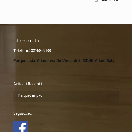
Read more
Info e contatti
Telefono:
3275869138
Parquettista Milano via De Vincenti 2, 20148 Milan, Italy
Articoli Recenti
Parquet in pvc
Seguici su: