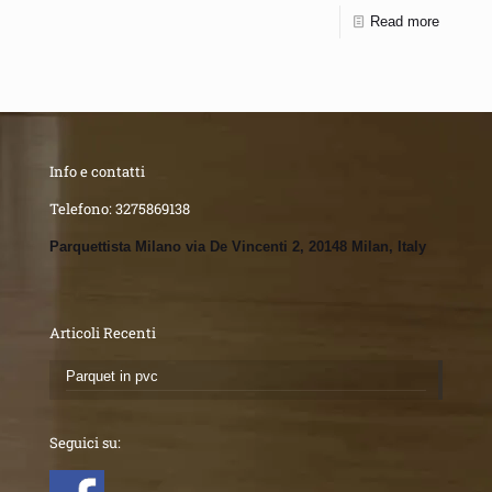
Read more
Info e contatti
Telefono:
3275869138
Parquettista Milano via De Vincenti 2, 20148 Milan, Italy
Articoli Recenti
Parquet in pvc
Seguici su: