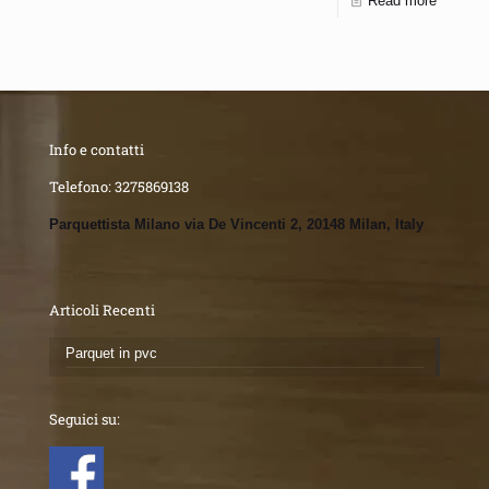
Read more
Info e contatti
Telefono:
3275869138
Parquettista Milano via De Vincenti 2, 20148 Milan, Italy
Articoli Recenti
Parquet in pvc
Seguici su: