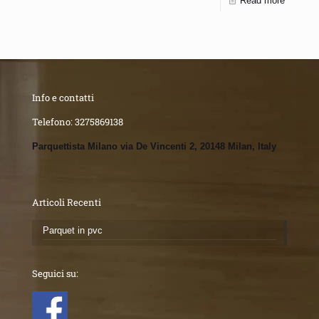
Read more
Info e contatti
Telefono:
3275869138
Parquettista Milano via De Vincenti 2, 20148 Milan, Italy
Articoli Recenti
Parquet in pvc
Seguici su: