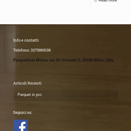
Read more
Info e contatti
Telefono:
3275869138
Parquettista Milano via De Vincenti 2, 20148 Milan, Italy
Articoli Recenti
Parquet in pvc
Seguici su: