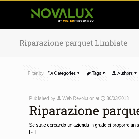
Riparazione parquet Limbiate
Filter by
Categories
Tags
Authors
Published by
Web Revolution
at
30/03/2018
Riparazione parqu
Se state cercando un’azienda in grado di proporre un se
[…]