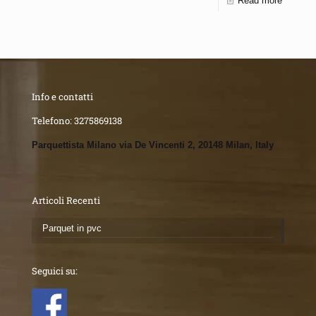
Read more
Info e contatti
Telefono:
3275869138
Parquettista Milano via De Vincenti 2, 20148 Milan, Italy
Articoli Recenti
Parquet in pvc
Seguici su: