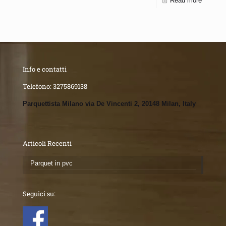
Read more
Info e contatti
Telefono:
3275869138
Parquettista Milano via De Vincenti 2, 20148 Milan, Italy
Articoli Recenti
Parquet in pvc
Seguici su: