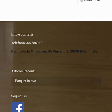
Read more
Info e contatti
Telefono:
3275869138
Parquettista Milano via De Vincenti 2, 20148 Milan, Italy
Articoli Recenti
Parquet in pvc
Seguici su: