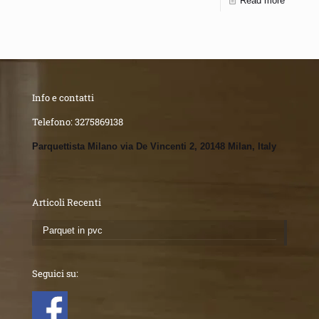
Read more
Info e contatti
Telefono:
3275869138
Parquettista Milano via De Vincenti 2, 20148 Milan, Italy
Articoli Recenti
Parquet in pvc
Seguici su: