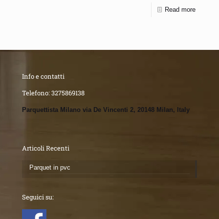
Read more
Info e contatti
Telefono:
3275869138
Parquettista Milano via De Vincenti 2, 20148 Milan, Italy
Articoli Recenti
Parquet in pvc
Seguici su: