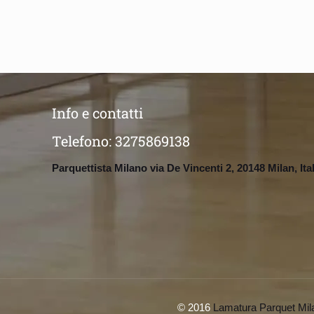
Info e contatti
Telefono:
3275869138
Parquettista Milano via De Vincenti 2, 20148 Milan, Ita
© 2016
Lamatura Parquet Mil