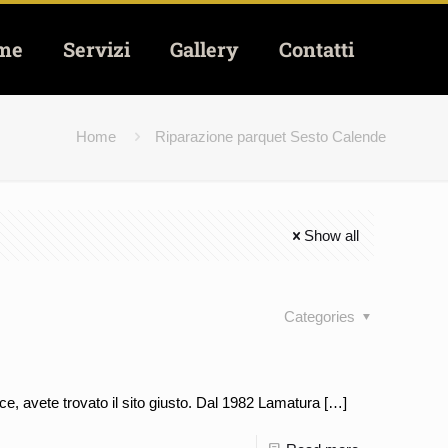
me
Servizi
Gallery
Contatti
Home
Riparazione parquet Sesto Calende
Show all
Categories
e, avete trovato il sito giusto. Dal 1982 Lamatura
[…]