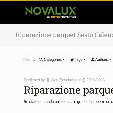
Riparazione parquet Sesto Calen
Filter by
Categories
Tags
Authors
Published by
Web Revolution
at
20/04/2018
Riparazione parqu
Se state cercando un’azienda in grado di proporre un s