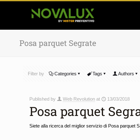
Posa parquet Segrate
Filter by
Categories
Tags
Authors
Published by
Web Revolution
at
13/03/2018
Posa parquet Segr
Siete alla ricerca del miglior servizio di Posa parquet