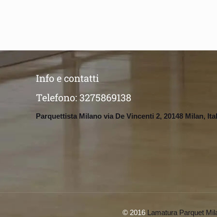
Info e contatti
Telefono:
3275869138
Parquettista Milano via De Vincenti 2, 20148 Milan, Ita
© 2016
Lamatura Parquet Mil