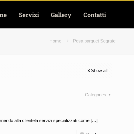
me
Servizi
Gallery
Contatti
Home
Posa parquet Segrate
Show all
Categories
nendo alla clientela servizi specializzati come
[…]