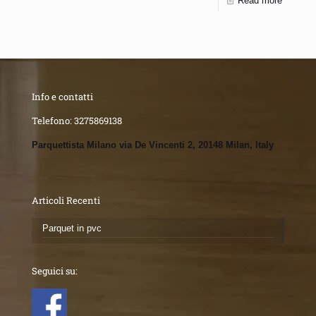
Read more
Info e contatti
Telefono:
3275869138
Parquettista Milano via De Vincenti 2, 20148 Milan, Italy
Articoli Recenti
Parquet in pvc
Seguici su: