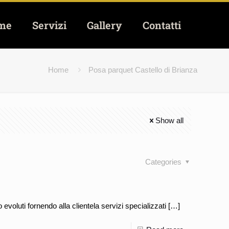
me
Servizi
Gallery
Contatti
Home
Posa parquet Castello di Brianza
Show all
Categories
voluti fornendo alla clientela servizi specializzati
[…]