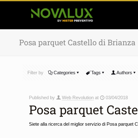
Posa parquet Castello di Brianza
Filter by
Categories
Tags
Authors
Published by
Web Revolution
at
03/04/2018
Posa parquet Caste
Siete alla ricerca del miglior servizio di Posa parquet 