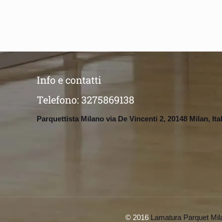
Info e contatti
Telefono:
3275869138
Parquettista Milano via De Vincenti 2, 20148 Milan, Ita
© 2016
Lamatura Parquet Mil