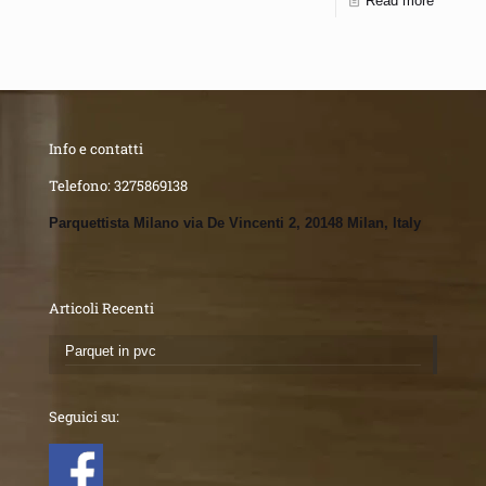
Read more
Info e contatti
Telefono:
3275869138
Parquettista Milano via De Vincenti 2, 20148 Milan, Italy
Articoli Recenti
Parquet in pvc
Seguici su: