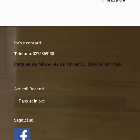
Read more
Info e contatti
Telefono:
3275869138
Parquettista Milano via De Vincenti 2, 20148 Milan, Italy
Articoli Recenti
Parquet in pvc
Seguici su: