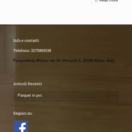
Read more
Info e contatti
Telefono:
3275869138
Parquettista Milano via De Vincenti 2, 20148 Milan, Italy
Articoli Recenti
Parquet in pvc
Seguici su: