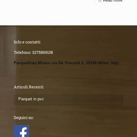
Read more
Info e contatti
Telefono:
3275869138
Parquettista Milano via De Vincenti 2, 20148 Milan, Italy
Articoli Recenti
Parquet in pvc
Seguici su: