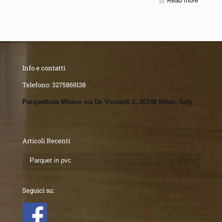
Read more
Info e contatti
Telefono:
3275869138
Parquettista Milano via De Vincenti 2, 20148 Milan, Italy
Articoli Recenti
Parquet in pvc
Seguici su: