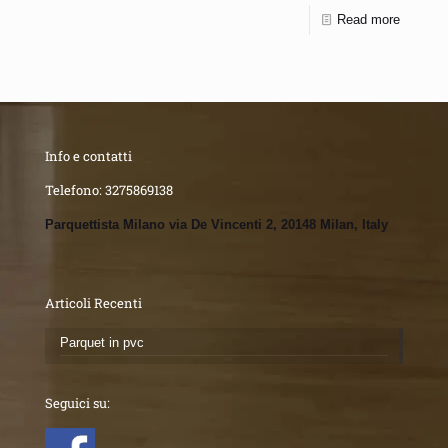
Read more
Info e contatti
Telefono:
3275869138
Parquettista Milano via De Vincenti 2, 20148 Milan, Italy
Articoli Recenti
Parquet in pvc
Seguici su: