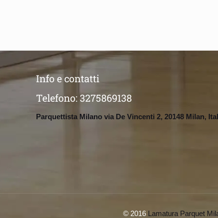
Info e contatti
Telefono:
3275869138
Parquettista Milano via De Vincenti 2, 20148 Milan, Ita
© 2016
Lamatura Parquet Mil