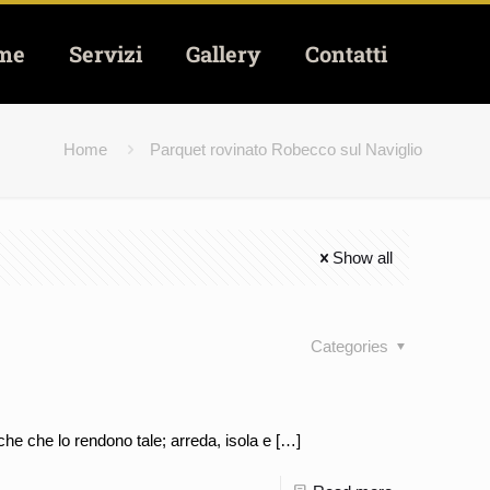
me
Servizi
Gallery
Contatti
Home
Parquet rovinato Robecco sul Naviglio
Show all
Categories
he che lo rendono tale; arreda, isola e
[…]