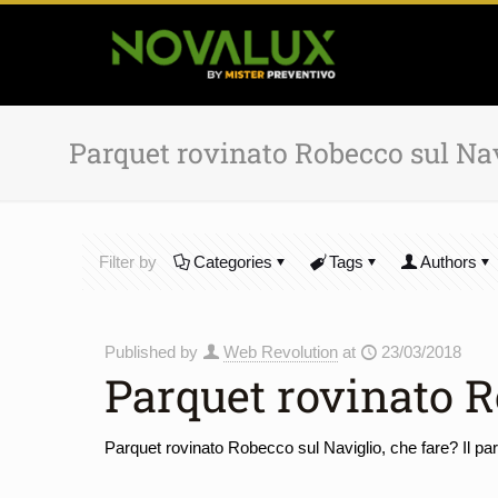
Parquet rovinato Robecco sul Na
Filter by
Categories
Tags
Authors
Published by
Web Revolution
at
23/03/2018
Parquet rovinato R
Parquet rovinato Robecco sul Naviglio, che fare? Il par