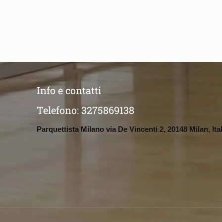
Info e contatti
Telefono:
3275869138
Parquettista Milano via De Vincenti 2, 20148 Milan, Ita