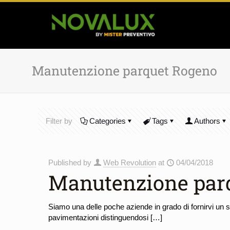
Manutenzione parquet Rogeno
Filter by
Categories
Tags
Authors
Published by
Web Revolution
at
04/04/2018
Manutenzione par
Siamo una delle poche aziende in grado di fornirvi un 
pavimentazioni distinguendosi
[…]