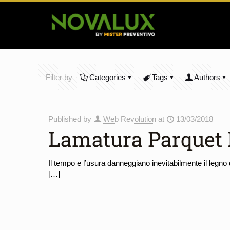
Filter by
Categories
Tags
Authors
Published by
Web Revolution
at
13/03/2018
Lamatura Parquet
Il tempo e l’usura danneggiano inevitabilmente il legno d
[…]