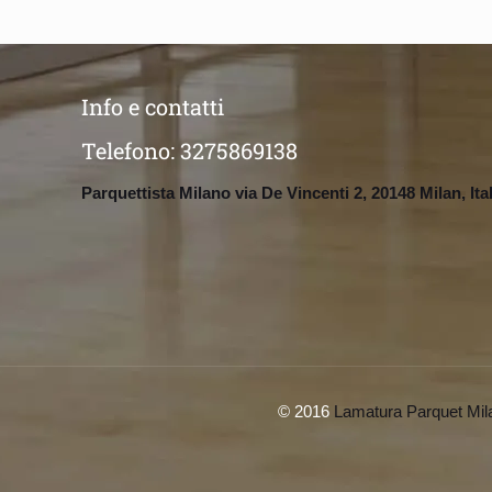
Info e contatti
Telefono:
3275869138
Parquettista Milano via De Vincenti 2, 20148 Milan, Ita
© 2016
Lamatura Parquet Mil