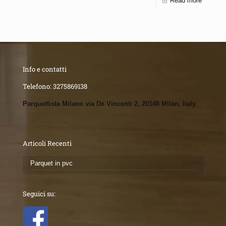
Read more
Info e contatti
Telefono:
3275869138
Parquettista Milano via De Vincenti 2, 20148 Milan, Italy
Articoli Recenti
Parquet in pvc
Seguici su: