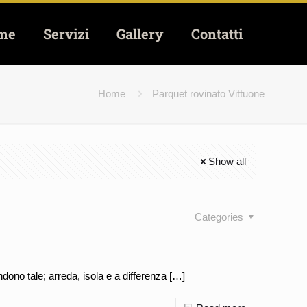
me
Servizi
Gallery
Contatti
Home
Parquet rovinato Vittuone
Show all
Categories
dono tale; arreda, isola e a differenza
[…]