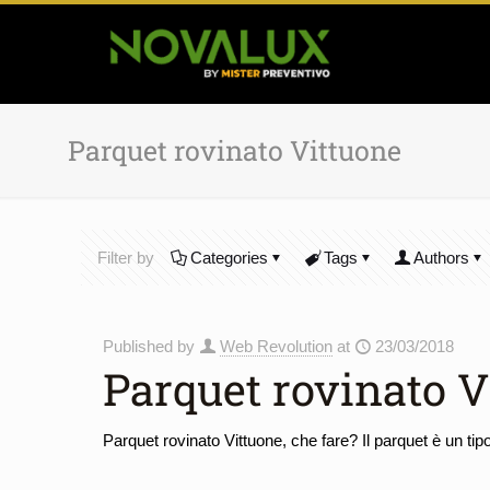
Parquet rovinato Vittuone
Filter by
Categories
Tags
Authors
Published by
Web Revolution
at
23/03/2018
Parquet rovinato V
Parquet rovinato Vittuone, che fare? Il parquet è un tip