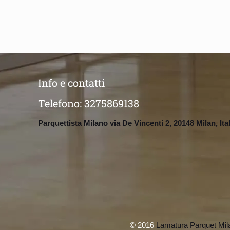
Info e contatti
Telefono:
3275869138
Parquettista Milano via De Vincenti 2, 20148 Milan, Ita
© 2016
Lamatura Parquet Mil