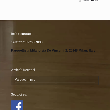
Read more
Info e contatti
Telefono:
3275869138
Parquettista Milano via De Vincenti 2, 20148 Milan, Italy
Articoli Recenti
Parquet in pvc
Seguici su: