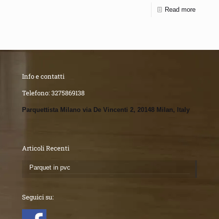
Read more
Info e contatti
Telefono:
3275869138
Parquettista Milano via De Vincenti 2, 20148 Milan, Italy
Articoli Recenti
Parquet in pvc
Seguici su: