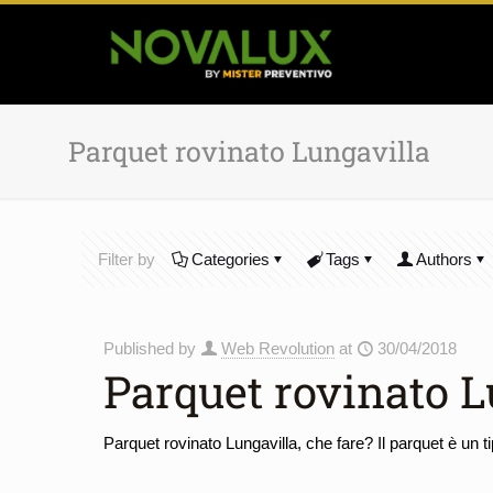
Parquet rovinato Lungavilla
Filter by
Categories
Tags
Authors
Published by
Web Revolution
at
30/04/2018
Parquet rovinato L
Parquet rovinato Lungavilla, che fare? Il parquet è un t