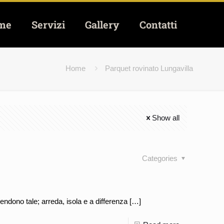
me
Servizi
Gallery
Contatti
Home
Parquet rovinato Lungavilla
Show all
Categories
endono tale; arreda, isola e a differenza
[…]