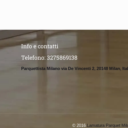
Info e contatti
Telefono:
3275869138
Parquettista Milano via De Vincenti 2, 20148 Milan, Ita
© 2016
Lamatura Parquet Mil