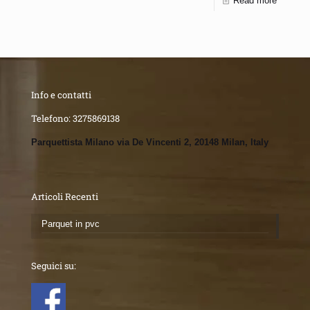
Read more
Info e contatti
Telefono:
3275869138
Parquettista Milano via De Vincenti 2, 20148 Milan, Italy
Articoli Recenti
Parquet in pvc
Seguici su: