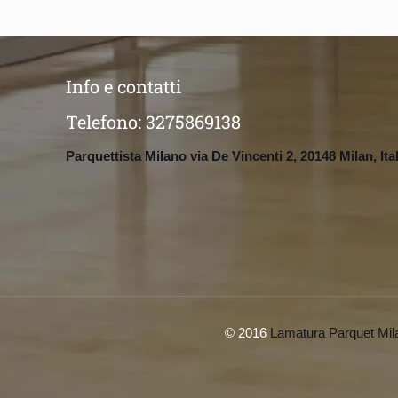
Info e contatti
Telefono:
3275869138
Parquettista Milano via De Vincenti 2, 20148 Milan, Ita
© 2016
Lamatura Parquet Mil