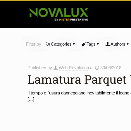
Filter by
Categories
Tags
Authors
Published by
Web Revolution
at
30/03/2018
Lamatura Parquet 
Il tempo e l’usura danneggiano inevitabilmente il legno d
[…]