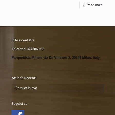
Read more
Info e contatti
Telefono:
3275869138
Parquettista Milano via De Vincenti 2, 20148 Milan, Italy
Articoli Recenti
Parquet in pvc
Seguici su: