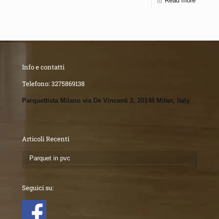
Read more
Info e contatti
Telefono:
3275869138
Parquettista Milano via De Vincenti 2, 20148 Milan, Italy
Articoli Recenti
Parquet in pvc
Seguici su: