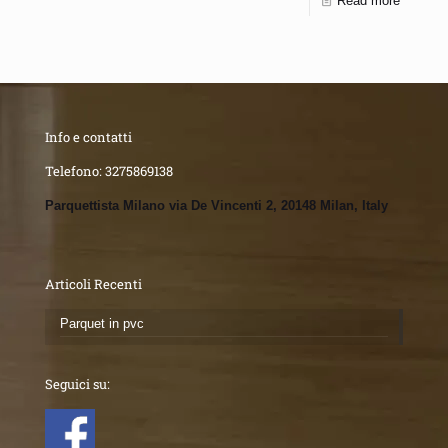
Read more
Info e contatti
Telefono:
3275869138
Parquettista Milano via De Vincenti 2, 20148 Milan, Italy
Articoli Recenti
Parquet in pvc
Seguici su: