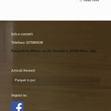
Read more
Info e contatti
Telefono:
3275869138
Parquettista Milano via De Vincenti 2, 20148 Milan, Italy
Articoli Recenti
Parquet in pvc
Seguici su: