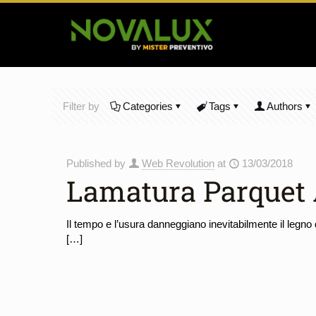
Filter by
Categories
Tags
Authors
Published by
Web Revolution
at
13/03/2018
Lamatura Parquet 
Il tempo e l’usura danneggiano inevitabilmente il legno d
[…]