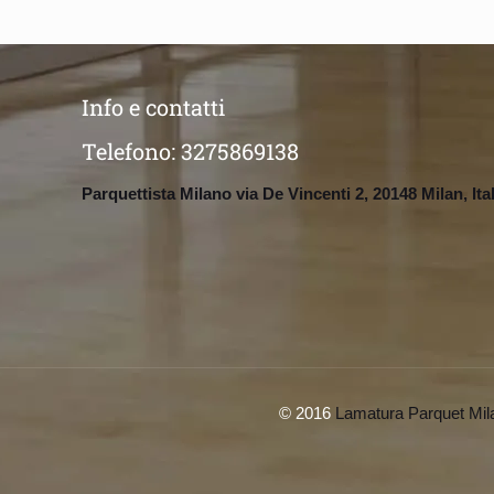
Info e contatti
Telefono:
3275869138
Parquettista Milano via De Vincenti 2, 20148 Milan, Ita
© 2016
Lamatura Parquet Mil