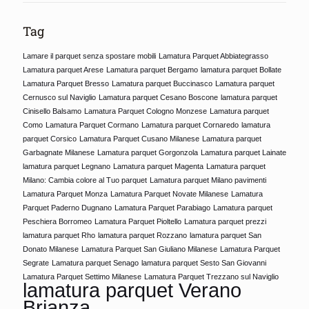
Tag
Lamare il parquet senza spostare mobili
Lamatura Parquet Abbiategrasso
Lamatura parquet Arese
Lamatura parquet Bergamo
lamatura parquet Bollate
Lamatura Parquet Bresso
Lamatura parquet Buccinasco
Lamatura parquet
Cernusco sul Naviglio
Lamatura parquet Cesano Boscone
lamatura parquet
Cinisello Balsamo
Lamatura Parquet Cologno Monzese
Lamatura parquet
Como
Lamatura Parquet Cormano
Lamatura parquet Cornaredo
lamatura
parquet Corsico
Lamatura Parquet Cusano Milanese
Lamatura parquet
Garbagnate Milanese
Lamatura parquet Gorgonzola
Lamatura parquet Lainate
lamatura parquet Legnano
Lamatura parquet Magenta
Lamatura parquet
Milano: Cambia colore al Tuo parquet
Lamatura parquet Milano pavimenti
Lamatura Parquet Monza
Lamatura Parquet Novate Milanese
Lamatura
Parquet Paderno Dugnano
Lamatura Parquet Parabiago
Lamatura parquet
Peschiera Borromeo
Lamatura Parquet Pioltello
Lamatura parquet prezzi
lamatura parquet Rho
lamatura parquet Rozzano
lamatura parquet San
Donato Milanese
Lamatura Parquet San Giuliano Milanese
Lamatura Parquet
Segrate
Lamatura parquet Senago
lamatura parquet Sesto San Giovanni
Lamatura Parquet Settimo Milanese
Lamatura Parquet Trezzano sul Naviglio
lamatura parquet Verano
Brianza