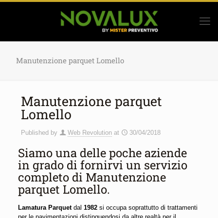
Manutenzione parquet Lomello
Manutenzione parquet
Lomello
Published by
Web Revolution
at
30/04/2018
Siamo una delle poche aziende
in grado di fornirvi un servizio
completo di Manutenzione
parquet Lomello.
Lamatura Parquet
dal
1982
si occupa soprattutto di trattamenti
per le pavimentazioni distinguendosi da altre realtà per il