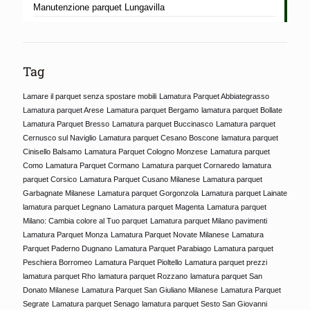
Manutenzione parquet Lungavilla
Tag
Lamare il parquet senza spostare mobili
Lamatura Parquet Abbiategrasso
Lamatura parquet Arese
Lamatura parquet Bergamo
lamatura parquet Bollate
Lamatura Parquet Bresso
Lamatura parquet Buccinasco
Lamatura parquet
Cernusco sul Naviglio
Lamatura parquet Cesano Boscone
lamatura parquet
Cinisello Balsamo
Lamatura Parquet Cologno Monzese
Lamatura parquet
Como
Lamatura Parquet Cormano
Lamatura parquet Cornaredo
lamatura
parquet Corsico
Lamatura Parquet Cusano Milanese
Lamatura parquet
Garbagnate Milanese
Lamatura parquet Gorgonzola
Lamatura parquet Lainate
lamatura parquet Legnano
Lamatura parquet Magenta
Lamatura parquet
Milano: Cambia colore al Tuo parquet
Lamatura parquet Milano pavimenti
Lamatura Parquet Monza
Lamatura Parquet Novate Milanese
Lamatura
Parquet Paderno Dugnano
Lamatura Parquet Parabiago
Lamatura parquet
Peschiera Borromeo
Lamatura Parquet Pioltello
Lamatura parquet prezzi
lamatura parquet Rho
lamatura parquet Rozzano
lamatura parquet San
Donato Milanese
Lamatura Parquet San Giuliano Milanese
Lamatura Parquet
Segrate
Lamatura parquet Senago
lamatura parquet Sesto San Giovanni