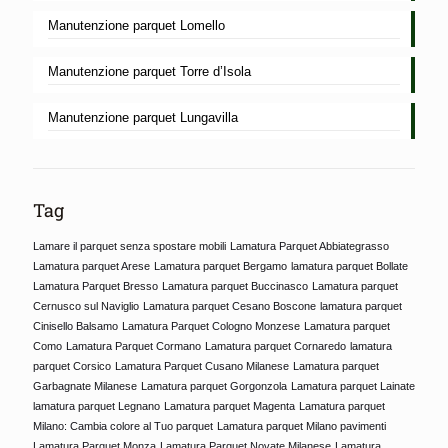
Manutenzione parquet Lomello
Manutenzione parquet Torre d’Isola
Manutenzione parquet Lungavilla
Tag
Lamare il parquet senza spostare mobili
Lamatura Parquet Abbiategrasso
Lamatura parquet Arese
Lamatura parquet Bergamo
lamatura parquet Bollate
Lamatura Parquet Bresso
Lamatura parquet Buccinasco
Lamatura parquet
Cernusco sul Naviglio
Lamatura parquet Cesano Boscone
lamatura parquet
Cinisello Balsamo
Lamatura Parquet Cologno Monzese
Lamatura parquet
Como
Lamatura Parquet Cormano
Lamatura parquet Cornaredo
lamatura
parquet Corsico
Lamatura Parquet Cusano Milanese
Lamatura parquet
Garbagnate Milanese
Lamatura parquet Gorgonzola
Lamatura parquet Lainate
lamatura parquet Legnano
Lamatura parquet Magenta
Lamatura parquet
Milano: Cambia colore al Tuo parquet
Lamatura parquet Milano pavimenti
Lamatura Parquet Monza
Lamatura Parquet Novate Milanese
Lamatura