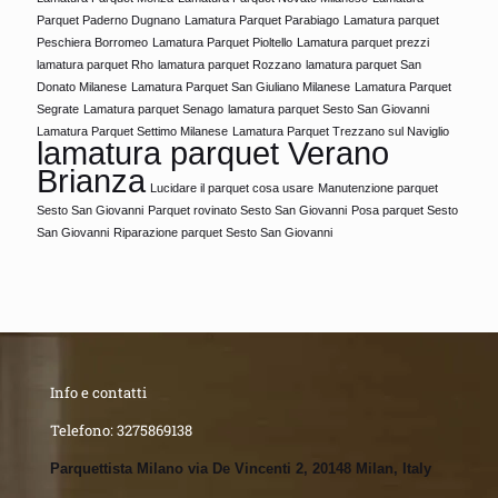
Parquet Paderno Dugnano
Lamatura Parquet Parabiago
Lamatura parquet
Peschiera Borromeo
Lamatura Parquet Pioltello
Lamatura parquet prezzi
lamatura parquet Rho
lamatura parquet Rozzano
lamatura parquet San
Donato Milanese
Lamatura Parquet San Giuliano Milanese
Lamatura Parquet
Segrate
Lamatura parquet Senago
lamatura parquet Sesto San Giovanni
Lamatura Parquet Settimo Milanese
Lamatura Parquet Trezzano sul Naviglio
lamatura parquet Verano
Brianza
Lucidare il parquet cosa usare
Manutenzione parquet
Sesto San Giovanni
Parquet rovinato Sesto San Giovanni
Posa parquet Sesto
San Giovanni
Riparazione parquet Sesto San Giovanni
Info e contatti
Telefono:
3275869138
Parquettista Milano via De Vincenti 2, 20148 Milan, Italy