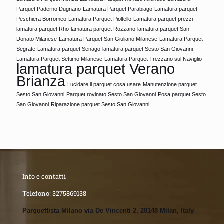
Parquet Paderno Dugnano
Lamatura Parquet Parabiago
Lamatura parquet
Peschiera Borromeo
Lamatura Parquet Pioltello
Lamatura parquet prezzi
lamatura parquet Rho
lamatura parquet Rozzano
lamatura parquet San
Donato Milanese
Lamatura Parquet San Giuliano Milanese
Lamatura Parquet
Segrate
Lamatura parquet Senago
lamatura parquet Sesto San Giovanni
Lamatura Parquet Settimo Milanese
Lamatura Parquet Trezzano sul Naviglio
lamatura parquet Verano
Brianza
Lucidare il parquet cosa usare
Manutenzione parquet
Sesto San Giovanni
Parquet rovinato Sesto San Giovanni
Posa parquet Sesto
San Giovanni
Riparazione parquet Sesto San Giovanni
Info e contatti
Telefono:
3275869138
Parquettista Milano via De Vincenti 2, 20148 Milan, Italy