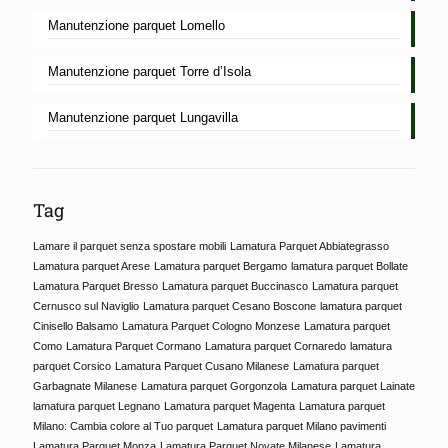
Manutenzione parquet Lomello
Manutenzione parquet Torre d’Isola
Manutenzione parquet Lungavilla
Tag
Lamare il parquet senza spostare mobili
Lamatura Parquet Abbiategrasso
Lamatura parquet Arese
Lamatura parquet Bergamo
lamatura parquet Bollate
Lamatura Parquet Bresso
Lamatura parquet Buccinasco
Lamatura parquet
Cernusco sul Naviglio
Lamatura parquet Cesano Boscone
lamatura parquet
Cinisello Balsamo
Lamatura Parquet Cologno Monzese
Lamatura parquet
Como
Lamatura Parquet Cormano
Lamatura parquet Cornaredo
lamatura
parquet Corsico
Lamatura Parquet Cusano Milanese
Lamatura parquet
Garbagnate Milanese
Lamatura parquet Gorgonzola
Lamatura parquet Lainate
lamatura parquet Legnano
Lamatura parquet Magenta
Lamatura parquet
Milano: Cambia colore al Tuo parquet
Lamatura parquet Milano pavimenti
Lamatura Parquet Monza
Lamatura Parquet Novate Milanese
Lamatura